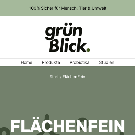
100% Sicher für Mensch, Tier & Umwelt
gruenblick
Home
Produkte
Probiotika
Studien
Start
FlächenFein
FLÄCHENFEIN