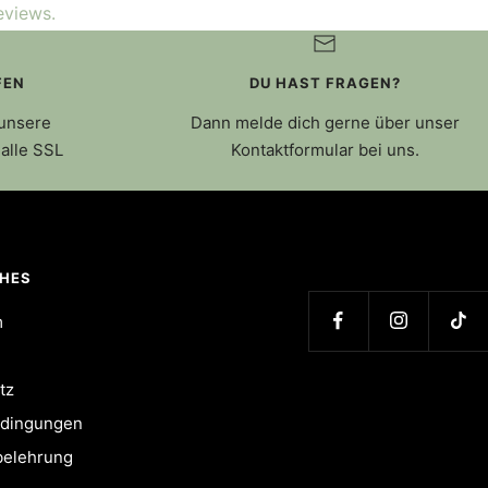
eviews.
FEN
DU HAST FRAGEN?
 unsere
Dann melde dich gerne über unser
alle SSL
Kontaktformular bei uns.
CHES
m
tz
dingungen
belehrung