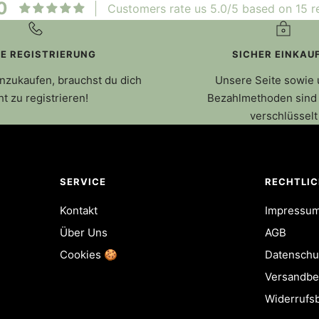
0
Customers rate us 5.0/5 based on 15 r
NE REGISTRIERUNG
SICHER EINKAU
nzukaufen, brauchst du dich
Unsere Seite sowie
ht zu registrieren!
Bezahlmethoden sind 
verschlüsselt
SERVICE
RECHTLI
Kontakt
Impressu
Über Uns
AGB
Cookies 🍪
Datenschu
Versandbe
Widerrufs