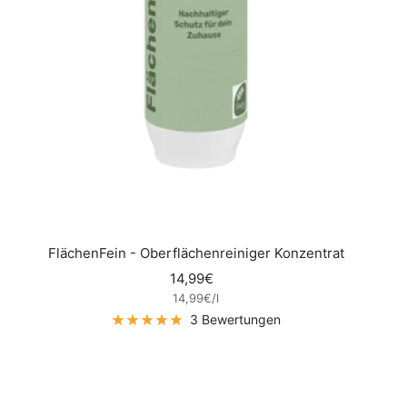
FlächenFein - Oberflächenreiniger Konzentrat
Angebotspreis
14,99€
14,99€
/
l
3 Bewertungen