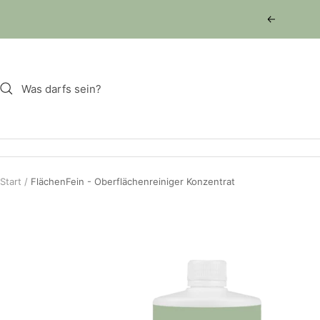
Direkt
Zurück
zum
Inhalt
Start
FlächenFein - Oberflächenreiniger Konzentrat