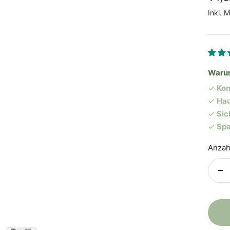
Inkl. 
Warum
✓
Kon
✓
Hau
✓
Sic
✓
Spa
Anzah
Me
ve