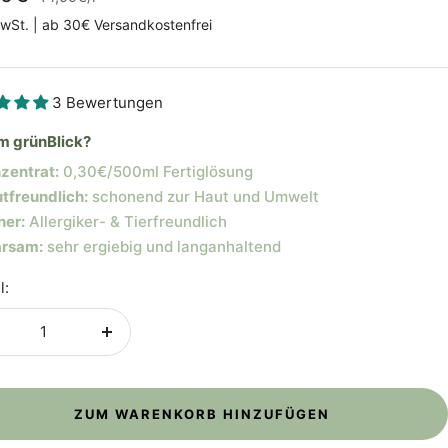
MwSt. | ab 30€ Versandkostenfrei
3 Bewertungen
 grünBlick?
zentrat:
0,30€/500ml Fertiglösung
tfreundlich:
schonend zur Haut und Umwelt
her:
Allergiker- & Tierfreundlich
rsam:
sehr ergiebig und langanhaltend
l:
nge
Menge
rringern
erhöhen
ZUM WARENKORB HINZUFÜGEN