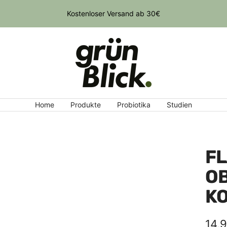
Konzentrat: 1L = 60ct
gruenblick
Home
Produkte
Probiotika
Studien
FL
O
K
Ang
14,