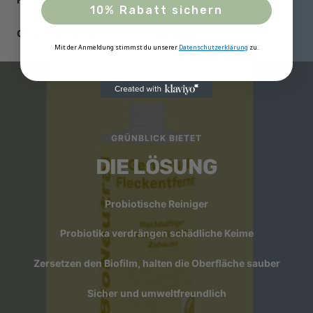
10% Rabatt sichern
Oft wird nur die Oberfläche bearbeitet
Mit der Anmeldung stimmst du unserer
Datenschutzerklärung
zu.
GRÜNBLICK BIETET
DIE LÖSUNG
Probiotische Reiniger
Probiotika verdrängen schädliche Keime
Zersetzen den Biofilm, halten die Oberfläche sauber
Sicher und umweltfreundlich