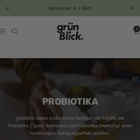
Direkt
Konzentrat: 1L = 60ct
Zurück
Weit
zum
Inhalt
gruenblick
0
Navigation
PROBIOTIKA
grünBlick bietet probiotische Reiniger, die mithilfe der
Probiotika ("gute" Bakterien) und Präbiotika (Nahrung) einen
nachhaltigen Reinigungseffekt erzielen.